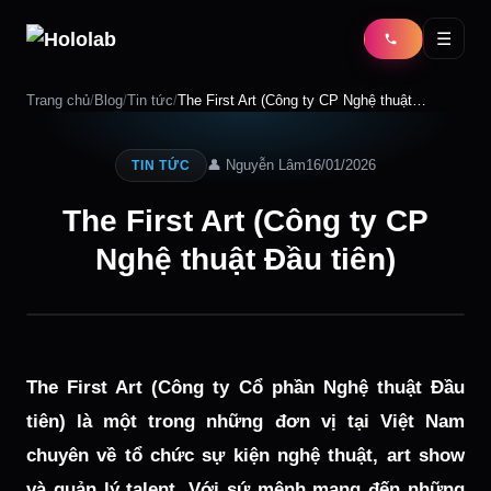
☰
Trang chủ
/
Blog
/
Tin tức
/
The First Art (Công ty CP Nghệ thuật…
👤 Nguyễn Lâm
16/01/2026
TIN TỨC
The First Art (Công ty CP
Nghệ thuật Đầu tiên)
The First Art (Công ty Cổ phần Nghệ thuật Đầu
tiên) là một trong những đơn vị tại Việt Nam
chuyên về tổ chức sự kiện nghệ thuật, art show
và quản lý talent. Với sứ mệnh mang đến những